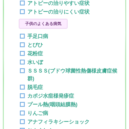
アトピーの治りやすい症状
アトピーの治りにくい症状
子供のよくある病気
手足口病
とびひ
花粉症
水いぼ
ＳＳＳＳ(ブドウ球菌性熱傷様皮膚症候
群)
脱毛症
カポジ水痘様発疹症
プール熱(咽頭結膜熱)
りんご病
アナフィラキシーショック