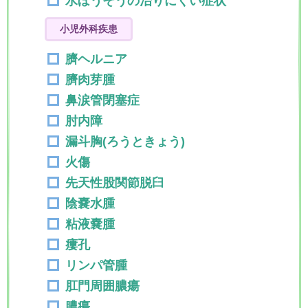
水ぼうそうの治りにくい症状
小児外科疾患
臍ヘルニア
臍肉芽腫
鼻涙管閉塞症
肘内障
漏斗胸(ろうときょう)
火傷
先天性股関節脱臼
陰嚢水腫
粘液嚢腫
瘻孔
リンパ管腫
肛門周囲膿瘍
膿瘍