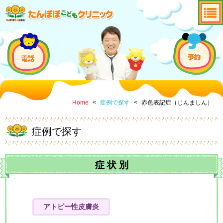
Home
<
症例で探す
<
赤色表記症（じんましん）
症例で探す
症
状
別
アトピー性皮膚炎