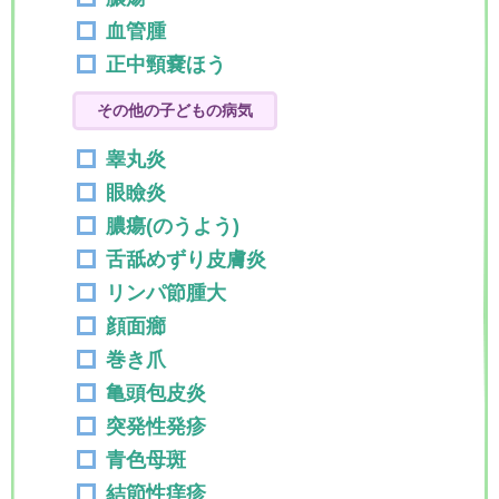
血管腫
正中頸嚢ほう
その他の子どもの病気
睾丸炎
眼瞼炎
膿瘍(のうよう)
舌舐めずり皮膚炎
リンパ節腫大
顔面癤
巻き爪
亀頭包皮炎
突発性発疹
青色母斑
結節性痒疹