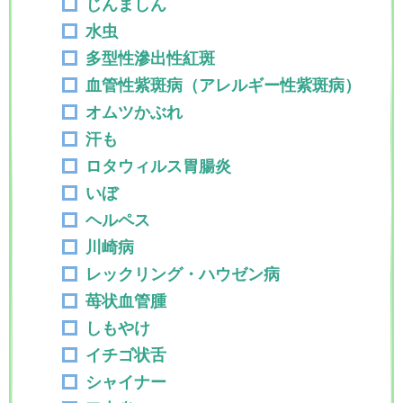
じんましん
水虫
多型性滲出性紅斑
血管性紫斑病（アレルギー性紫斑病）
オムツかぶれ
汗も
ロタウィルス胃腸炎
いぼ
ヘルペス
川崎病
レックリング・ハウゼン病
苺状血管腫
しもやけ
イチゴ状舌
シャイナー