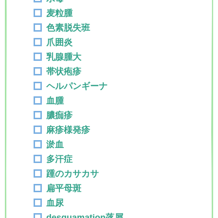
麦粒腫
色素脱失班
爪囲炎
乳腺腫大
帯状疱疹
ヘルパンギーナ
血腫
膿痂疹
麻疹様発疹
淤血
多汗症
踵のカサカサ
扁平母斑
血尿
desquamation落屑