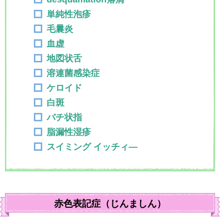
単純性泡疹
毛曩炎
血虚
地図状舌
溶連菌感染症
ケロイド
白斑
バチ状指
脂漏性湿疹
スイミング イッチィ―
赤色表記症（じんましん）