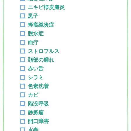
ニキビ様皮膚炎
黒子
蜂窩織炎症
脱水症
面疔
ストロフルス
頚部の腫れ
赤い舌
シラミ
色素沈着
カビ
陥没呼吸
静脈瘤
開口障害
水毒