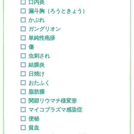
口内炎
漏斗胸（ろうときょう）
かぶれ
ガングリオン
単純性疱疹
傷
虫刺され
結膜炎
日焼け
おたふく
脂肪腫
関節リウマチ様変形
マイコプラズマ感染症
便秘
貧血