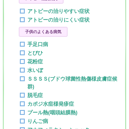
アトピーの治りやすい症状
アトピーの治りにくい症状
子供のよくある病気
手足口病
とびひ
花粉症
水いぼ
ＳＳＳＳ(ブドウ球菌性熱傷様皮膚症候
群)
脱毛症
カポジ水痘様発疹症
プール熱(咽頭結膜熱)
りんご病