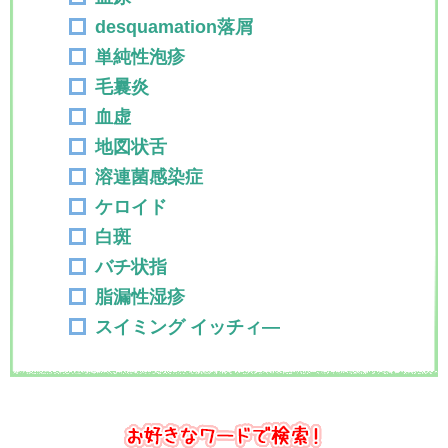
desquamation落屑
単純性泡疹
毛曩炎
血虚
地図状舌
溶連菌感染症
ケロイド
白斑
バチ状指
脂漏性湿疹
スイミング イッチィ―