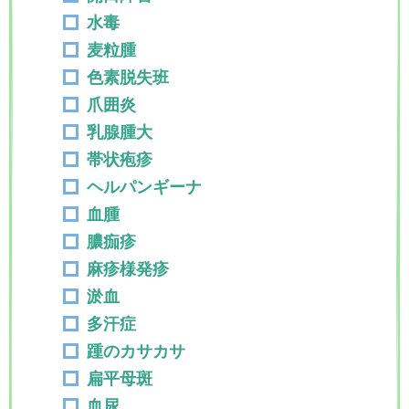
水毒
麦粒腫
色素脱失班
爪囲炎
乳腺腫大
帯状疱疹
ヘルパンギーナ
血腫
膿痂疹
麻疹様発疹
淤血
多汗症
踵のカサカサ
扁平母斑
血尿