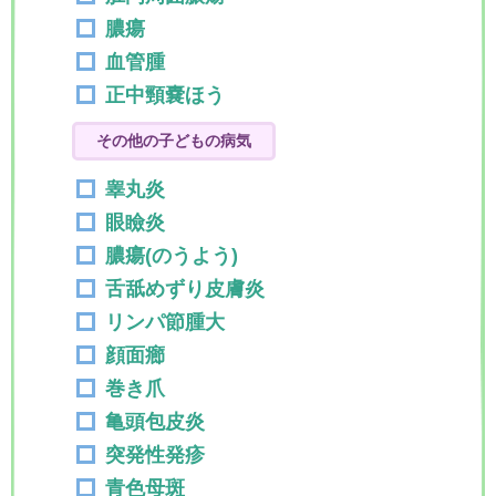
膿瘍
血管腫
正中頸嚢ほう
その他の子どもの病気
睾丸炎
眼瞼炎
膿瘍(のうよう)
舌舐めずり皮膚炎
リンパ節腫大
顔面癤
巻き爪
亀頭包皮炎
突発性発疹
青色母斑