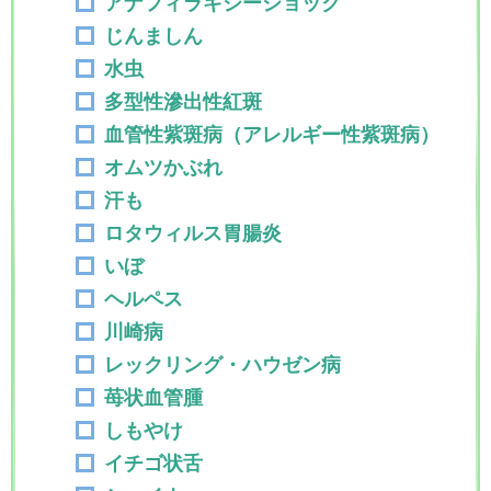
アナフィラキシーショック
じんましん
水虫
多型性滲出性紅斑
血管性紫斑病（アレルギー性紫斑病）
オムツかぶれ
汗も
ロタウィルス胃腸炎
いぼ
ヘルペス
川崎病
レックリング・ハウゼン病
苺状血管腫
しもやけ
イチゴ状舌