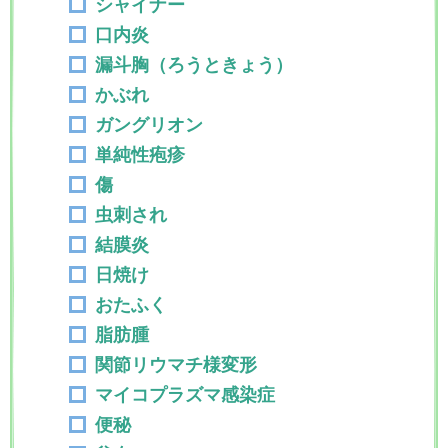
シャイナー
口内炎
漏斗胸（ろうときょう）
かぶれ
ガングリオン
単純性疱疹
傷
虫刺され
結膜炎
日焼け
おたふく
脂肪腫
関節リウマチ様変形
マイコプラズマ感染症
便秘