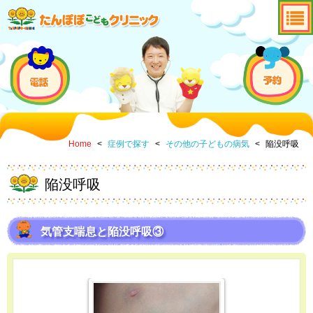
Home
<
症例で探す
<
その他の子どもの病気
<
陥没呼吸
陥没呼吸
気管支喘息と陥没呼吸③