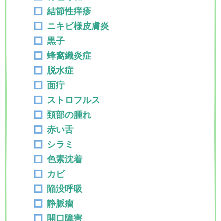
結節性痒疹
ニキビ様皮膚炎
黒子
蜂窩織炎症
脱水症
面疔
ストロフルス
頚部の腫れ
赤い舌
シラミ
色素沈着
カビ
陥没呼吸
静脈瘤
開口障害