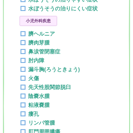
水ぼうそうの治りにくい症状
小児外科疾患
臍ヘルニア
臍肉芽腫
鼻涙管閉塞症
肘内障
漏斗胸(ろうときょう)
火傷
先天性股関節脱臼
陰嚢水腫
粘液嚢腫
瘻孔
リンパ管腫
肛門周囲膿瘍