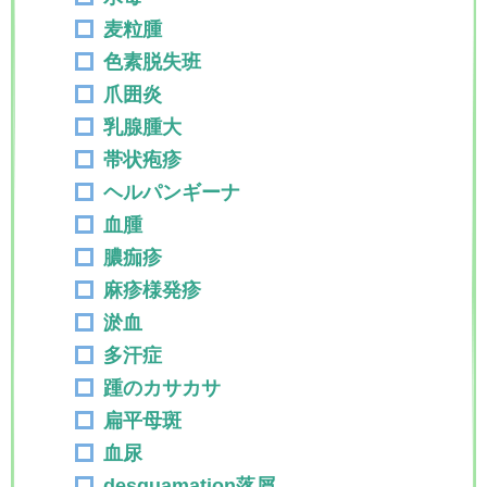
麦粒腫
色素脱失班
爪囲炎
乳腺腫大
帯状疱疹
ヘルパンギーナ
血腫
膿痂疹
麻疹様発疹
淤血
多汗症
踵のカサカサ
扁平母斑
血尿
desquamation落屑