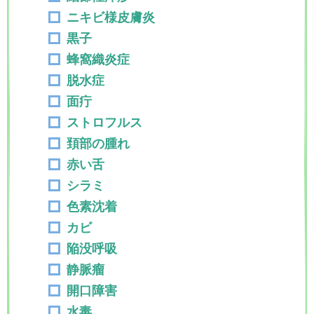
ニキビ様皮膚炎
黒子
蜂窩織炎症
脱水症
面疔
ストロフルス
頚部の腫れ
赤い舌
シラミ
色素沈着
カビ
陥没呼吸
静脈瘤
開口障害
水毒