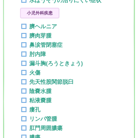
水ぼうそうの治りにくい症状
小児外科疾患
臍ヘルニア
臍肉芽腫
鼻涙管閉塞症
肘内障
漏斗胸(ろうときょう)
火傷
先天性股関節脱臼
陰嚢水腫
粘液嚢腫
瘻孔
リンパ管腫
肛門周囲膿瘍
膿瘍