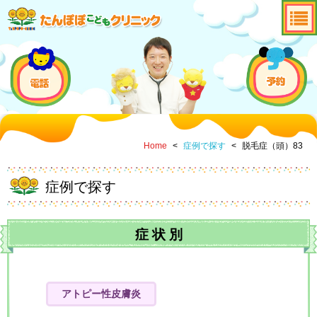
Home
<
症例で探す
<
脱毛症（頭）83
症例で探す
症
状
別
アトピー性皮膚炎