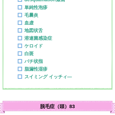
単純性泡疹
毛曩炎
血虚
地図状舌
溶連菌感染症
ケロイド
白斑
バチ状指
脂漏性湿疹
スイミング イッチィ―
脱毛症（頭）83