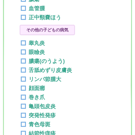
血管腫
正中頸嚢ほう
その他の子どもの病気
睾丸炎
眼瞼炎
膿瘍(のうよう)
舌舐めずり皮膚炎
リンパ節腫大
顔面癤
巻き爪
亀頭包皮炎
突発性発疹
青色母斑
結節性痒疹