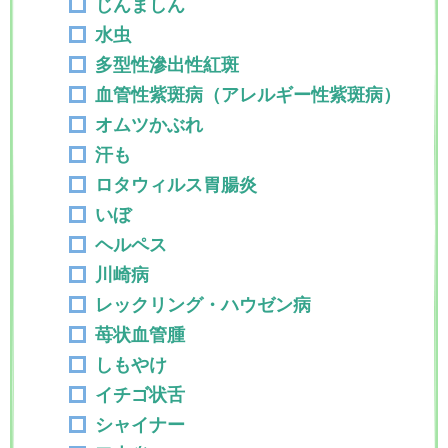
じんましん
水虫
多型性滲出性紅斑
血管性紫斑病（アレルギー性紫斑病）
オムツかぶれ
汗も
ロタウィルス胃腸炎
いぼ
ヘルペス
川崎病
レックリング・ハウゼン病
苺状血管腫
しもやけ
イチゴ状舌
シャイナー