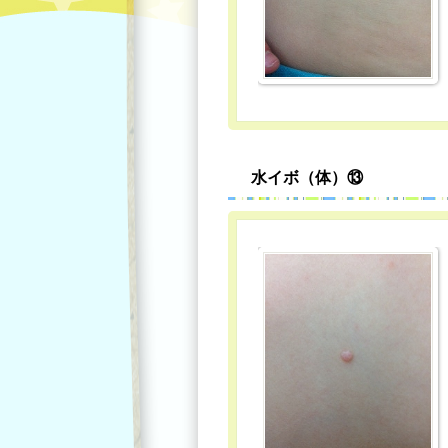
水イボ（体）⑬