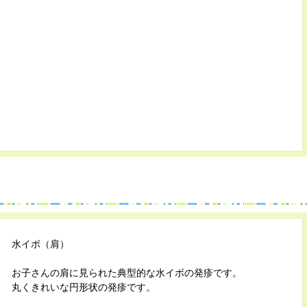
水イボ（肩）
お子さんの肩に見られた典型的な水イボの発疹です。
丸くきれいな円形状の発疹です。