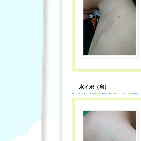
水イボ（肩）