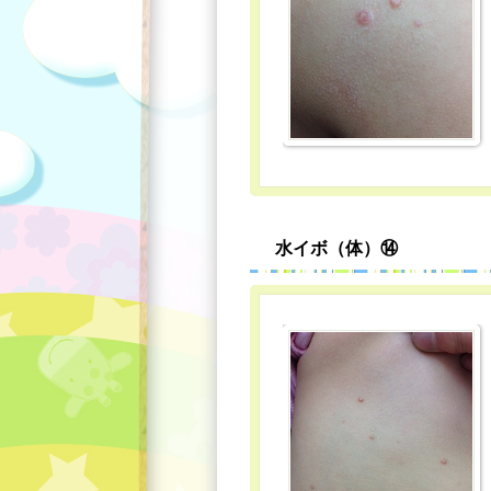
水イボ（体）⑭