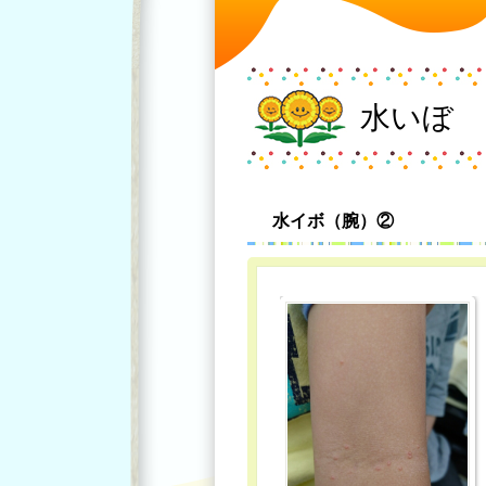
水いぼ
水イボ（腕）②