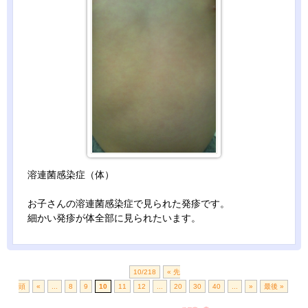
溶連菌感染症（体）
お子さんの溶連菌感染症で見られた発疹です。
細かい発疹が体全部に見られたいます。
10/218
« 先
頭
«
...
8
9
10
11
12
...
20
30
40
...
»
最後 »