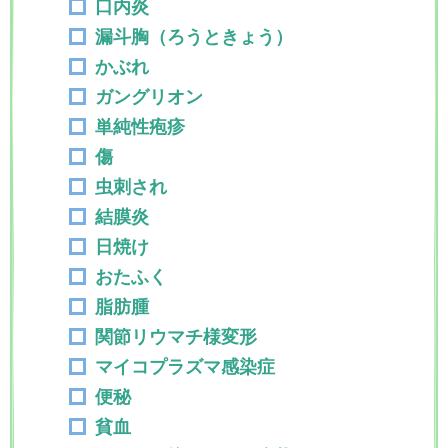
口内炎
漏斗胸（ろうときょう）
かぶれ
ガングリオン
単純性疱疹
傷
虫刺され
結膜炎
日焼け
おたふく
脂肪腫
関節リウマチ様変形
マイコプラズマ感染症
便秘
貧血