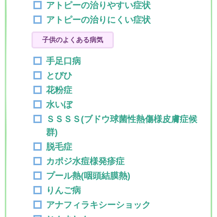
アトピーの治りやすい症状
アトピーの治りにくい症状
子供のよくある病気
手足口病
とびひ
花粉症
水いぼ
ＳＳＳＳ(ブドウ球菌性熱傷様皮膚症候
群)
脱毛症
カポジ水痘様発疹症
プール熱(咽頭結膜熱)
りんご病
アナフィラキシーショック