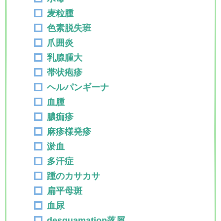
麦粒腫
色素脱失班
爪囲炎
乳腺腫大
帯状疱疹
ヘルパンギーナ
血腫
膿痂疹
麻疹様発疹
淤血
多汗症
踵のカサカサ
扁平母斑
血尿
desquamation落屑