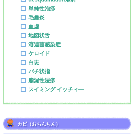
単純性泡疹
毛曩炎
血虚
地図状舌
溶連菌感染症
ケロイド
白斑
バチ状指
脂漏性湿疹
スイミング イッチィ―
カビ（おちんちん）