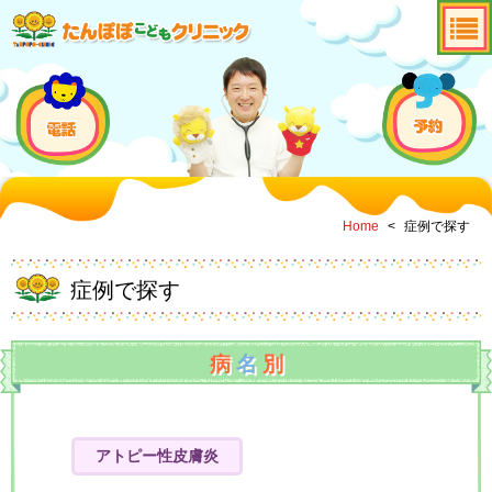
Home
<
症例で探す
症例で探す
病
名
別
アトピー性皮膚炎