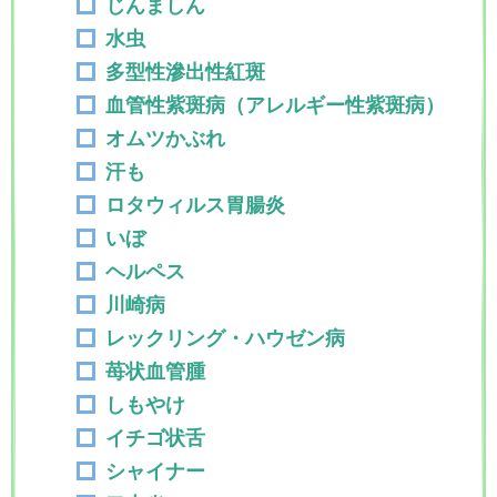
じんましん
水虫
多型性滲出性紅斑
血管性紫斑病（アレルギー性紫斑病）
オムツかぶれ
汗も
ロタウィルス胃腸炎
いぼ
ヘルペス
川崎病
レックリング・ハウゼン病
苺状血管腫
しもやけ
イチゴ状舌
シャイナー