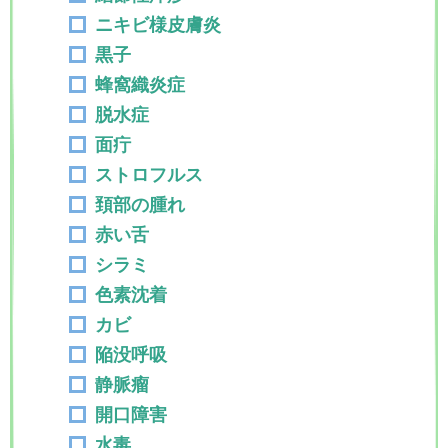
ニキビ様皮膚炎
黒子
蜂窩織炎症
脱水症
面疔
ストロフルス
頚部の腫れ
赤い舌
シラミ
色素沈着
カビ
陥没呼吸
静脈瘤
開口障害
水毒