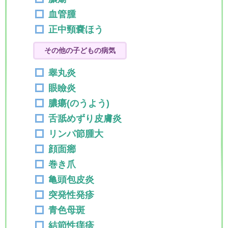
血管腫
正中頸嚢ほう
その他の子どもの病気
睾丸炎
眼瞼炎
膿瘍(のうよう)
舌舐めずり皮膚炎
リンパ節腫大
顔面癤
巻き爪
亀頭包皮炎
突発性発疹
青色母斑
結節性痒疹