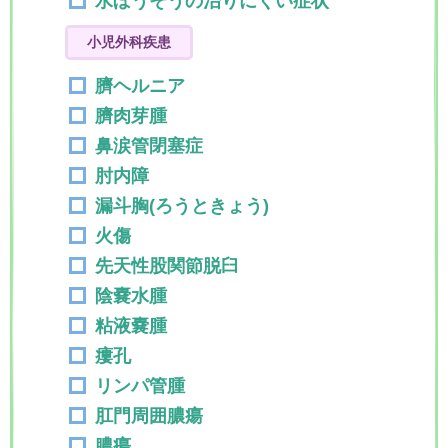
水ぼうそうの治りにくい症状
小児外科疾患
臍ヘルニア
臍肉芽腫
鼻涙管閉塞症
肘内障
漏斗胸(ろうときょう)
火傷
先天性股関節脱臼
陰嚢水腫
粘液嚢腫
瘻孔
リンパ管腫
肛門周囲膿瘍
膿瘍