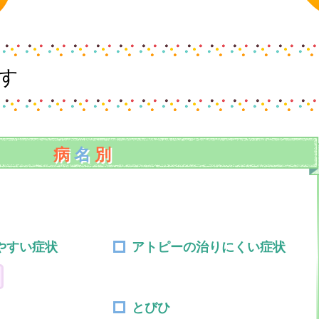
す
病
名
別
やすい症状
アトピーの治りにくい症状
とびひ