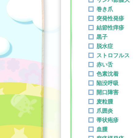
リンパ節腫大
巻き爪
突発性発疹
結節性痒疹
黒子
脱水症
ストロフルス
赤い舌
色素沈着
陥没呼吸
開口障害
麦粒腫
爪囲炎
帯状疱疹
血腫