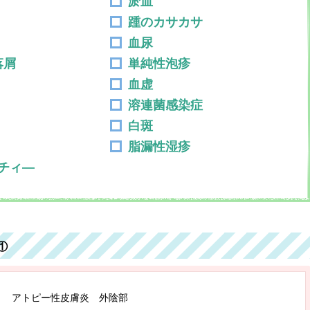
淤血
踵のカサカサ
血尿
n落屑
単純性泡疹
血虚
溶連菌感染症
白斑
脂漏性湿疹
チィ―
①
アトピー性皮膚炎 外陰部