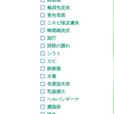
顔面癤
亀頭包皮炎
青色母斑
ニキビ様皮膚炎
蜂窩織炎症
面疔
頚部の腫れ
シラミ
カビ
静脈瘤
水毒
色素脱失班
乳腺腫大
ヘルパンギーナ
膿痂疹