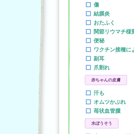
傷
結膜炎
おたふく
関節リウマチ様
便秘
ワクチン接種に
副耳
爪割れ
赤ちゃんの皮膚
汗も
オムツかぶれ
苺状血管腫
水ぼうそう