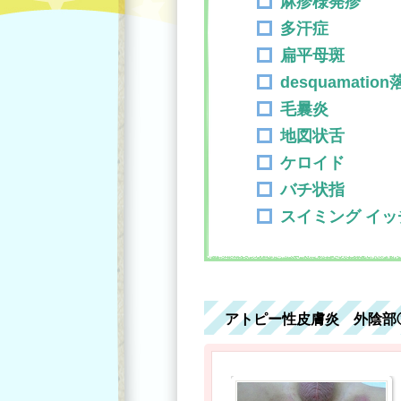
麻疹様発疹
多汗症
扁平母斑
desquamatio
毛曩炎
地図状舌
ケロイド
バチ状指
スイミング イッ
アトピー性皮膚炎 外陰部