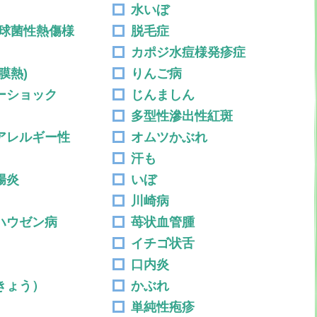
水いぼ
ウ球菌性熱傷様
脱毛症
カポジ水痘様発疹症
膜熱)
りんご病
ーショック
じんましん
多型性滲出性紅斑
アレルギー性
オムツかぶれ
汗も
腸炎
いぼ
川崎病
ハウゼン病
苺状血管腫
イチゴ状舌
口内炎
きょう）
かぶれ
単純性疱疹