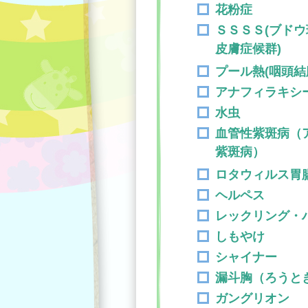
花粉症
ＳＳＳＳ(ブド
皮膚症候群)
プール熱(咽頭結
アナフィラキシ
水虫
血管性紫斑病（
紫斑病）
ロタウィルス胃
ヘルペス
レックリング・
しもやけ
シャイナー
漏斗胸（ろうと
ガングリオン