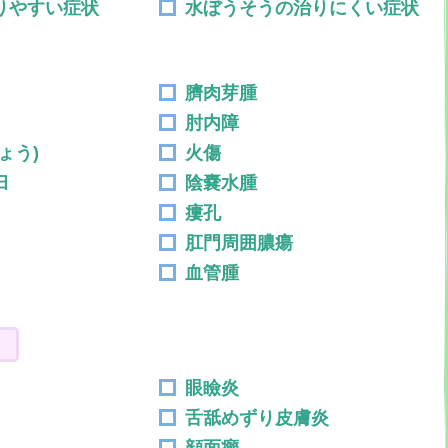
りやすい症状
水ぼうそうの治りにくい症状
臍肉芽腫
肘内障
ょう)
火傷
臼
陰嚢水腫
瘻孔
肛門周囲膿瘍
血管腫
眼瞼炎
舌舐めずり皮膚炎