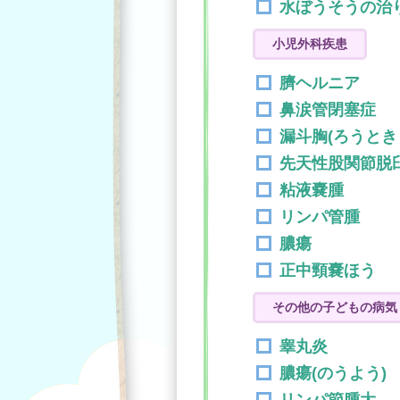
水ぼうそうの治
小児外科疾患
臍ヘルニア
鼻涙管閉塞症
漏斗胸(ろうとき
先天性股関節脱
粘液嚢腫
リンパ管腫
膿瘍
正中頸嚢ほう
その他の子どもの病気
睾丸炎
膿瘍(のうよう)