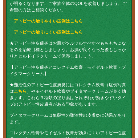
が明るくなります。ご家族全体のQOLを改善しましょう。ご
希望の方はご相談ください。
アトピーの治りやすい症例はこちら
アトピーの治りにくい症例はこちら
★アトピー性皮膚炎はお肌がツルツルすべすべもちもちにな
るのを治療目標としましょう。お肌が良くなった後もしっか
りとヒルドイドクリームで保湿しましょう。
【アトピー性皮膚炎とコレクチム軟膏・モイゼルト軟膏・ブ
イタマークリーム】
★難治性のアトピー性皮膚炎にはコレクチム軟膏（症例写真
は
こちら
）やモイゼルト軟膏やブイタマークリームが良く効
きます。これら３種類の塗り薬はそれぞれが効きやすいタイ
プのアトピー性皮膚炎がある印象があります。
ブイタマークリームは亀裂性の難治性の皮膚炎に効果があり
ます。
コレクチム軟膏やモイゼルト軟膏が効きにくいアトピー性皮