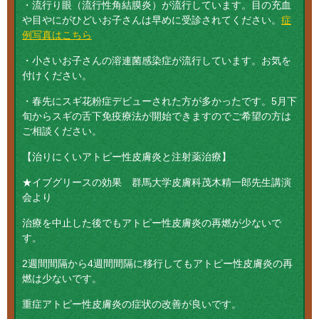
・流行り眼（流行性角結膜炎）が流行しています。目の充血
や目やにがひどいお子さんは早めに受診されてください。
症
例写真はこちら
・小さいお子さんの溶連菌感染症が流行しています。お気を
付けください。
・春先にスギ花粉症デビューされた方が多かったです。5月下
旬からスギの舌下免疫療法が開始できますのでご希望の方は
ご相談ください。
【治りにくいアトピー性皮膚炎と注射薬治療】
★イブグリースの効果 群馬大学皮膚科茂木精一郎先生講演
会より
治療を中止した後でもアトピー性皮膚炎の再燃が少ないで
す。
2週間間隔から4週間間隔に移行してもアトピー性皮膚炎の再
燃は少ないです。
重症アトピー性皮膚炎の症状の改善が良いです。