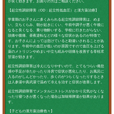
が良く効きます。お困りの方はご相談ください。
【起立性調節障害（OD：起立性低血圧）と漢方薬治療】
学童期のお子さんに多くみられる起立性調節障害は、めま
い、立ちくらみ、朝が起きにくい、午前中調子が悪く午後に
なると良くなる、乗り物酔いする、学校に行きたがらない、
頭痛や腹痛、昼夜逆転などの様々な症状があるのが特徴で
す。お子さんによっては怠けていると勘違いされることがあ
ります。午前中の血圧が低いのが原因ですので血圧を上げる
薬のメトリジンやめまいや立ち眩みや頭痛を改善する苓桂朮
甘湯が効きます。
起立性調節障害は冷えになりやすいので、とてもつらい倦怠
感や手足が冷たかったり冷房で症状が悪化したり、お風呂に
入るのがしんどかったり、歩くのがつらくなったりするとき
は人参湯や真武湯で温めて冷えを治すと症状が改善します。
起立性調節障害でメンタルにストレスがかかり元気がなくな
ったり寝つきが悪くなった場合は加味帰脾湯が効果がありま
す。
【子どもの漢方薬治療色々】