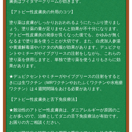
膚炎はブイタマークリームが効きます。
【アトピー性皮膚炎の外用のコツ】
塗り薬は皮膚がしっかりおおわれるようにたっぷり塗りまし
ょう。塗り薬の量が足りませんと効果が不十分になります。
アトピー性皮膚炎の発疹が良くなった後でも、かゆみが無く
なるまで塗り薬を使うことが大切です。また、白虎加人参湯
や黄連解毒湯やバクタの内服が効果があります。デュピクセ
ントやミチーガやイブグリースの注射をしながら、これらの
塗り薬を併用しますと、単独で塗り薬を使うよりもさらに効
果があります。
★デュピクセントやミチーガやイブグリースの注射をすると
きには生ワクチン（MRワクチンやおたふくワクチンや水疱瘡
ワクチン）は４週間間隔をあける必要があります。
【アトピー性皮膚炎と舌下免疫療法】
★難治性のアトピー性皮膚炎は、ダニアレルギーが原因のこ
とが多いので、治療としてダニの舌下免疫療法が有効です。
お困りの方ご相談ください。