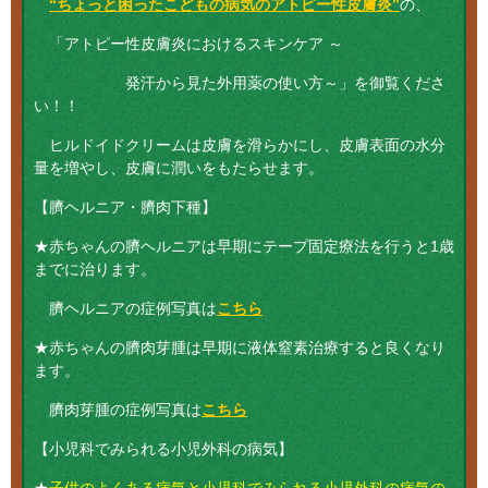
“ちょっと困ったこどもの病気のアトピー性皮膚炎”
の、
「アトピー性皮膚炎におけるスキンケア ～
発汗から見た外用薬の使い方～」を御覧くださ
い！！
ヒルドイドクリームは皮膚を滑らかにし、皮膚表面の水分
量を増やし、皮膚に潤いをもたらせます。
【臍ヘルニア・臍肉下種】
★赤ちゃんの臍ヘルニアは早期にテープ固定療法を行うと1歳
までに治ります。
臍ヘルニアの症例写真は
こちら
★赤ちゃんの臍肉芽腫は早期に液体窒素治療すると良くなり
ます。
臍肉芽腫の症例写真は
こちら
【小児科でみられる小児外科の病気】