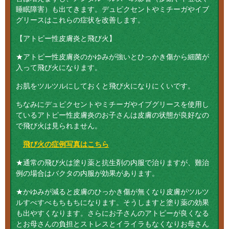
睡眠障害）も出てきます。デュピクセントやミチーガやイブ
グリースはこれらの症状を改善します。
【アトピー性皮膚炎と飛び火】
★アトピー性皮膚炎のかゆみが強いとひっかき傷から細菌が
入って飛び火になります。
お肌をツルツルにしておくと飛び火になりにくいです。
ちなみにデュピクセントやミチーガやイブグリースを使用し
ているアトピー性皮膚炎のお子さんは皮膚の状態が良好なの
で飛び火は見られません。
飛び火の症例写真はこちら
★通常の飛び火は塗り薬と抗生剤の内服で治りますが、難治
例の場合はバクタの内服が効果があります。
★かゆみが減ると皮膚のひっかき傷が無くなり皮膚がツルツ
ルすべすべもちもちになります。そうしますと塗り薬の効果
も出やすくなります。さらにお子さんのアトピーが良くなる
とお母さんの負担とストレスとイライラもなくなりお母さん