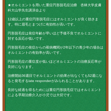
★オルミエントを用いた重症円形脱毛症治療 杏林大学皮膚
科大山学先生講演会より
12歳以上の重症円形脱毛症にはオルミエントが良く効きま
す。特に眉毛とまつげに有効性が高いです。
円形脱毛症は発症年齢が早いほど予後不良でオルミエントに
対する反応が低いです。
円形脱毛症の発症からの罹病機関が2年以下の青少年の場合は
オルミエントの有効率が高いです。
円形脱毛症の重症度が低いほどオルミエントの治療反応率が
良好になります。
治療開始36週目でオルミエントの効果が出なくても52週にな
ると発毛するlate responderがみられることがあります。
良好な経過を得るためには重症円形脱毛症ではオルミエント
による早期治療介入が小児では大切です。