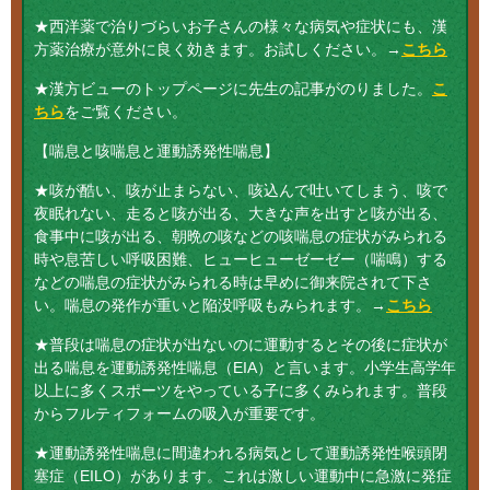
★西洋薬で治りづらいお子さんの様々な病気や症状にも、漢
方薬治療が意外に良く効きます。お試しください。→
こちら
★漢方ビューのトップページに先生の記事がのりました。
こ
ちら
をご覧ください。
【喘息と咳喘息と運動誘発性喘息】
★咳が酷い、咳が止まらない、咳込んで吐いてしまう、咳で
夜眠れない、走ると咳が出る、大きな声を出すと咳が出る、
食事中に咳が出る、朝晩の咳などの咳喘息の症状がみられる
時や息苦しい呼吸困難、ヒューヒューゼーゼー（喘鳴）する
などの喘息の症状がみられる時は早めに御来院されて下さ
い。喘息の発作が重いと陥没呼吸もみられます。→
こちら
★普段は喘息の症状が出ないのに運動するとその後に症状が
出る喘息を運動誘発性喘息（EIA）と言います。小学生高学年
以上に多くスポーツをやっている子に多くみられます。普段
からフルティフォームの吸入が重要です。
★運動誘発性喘息に間違われる病気として運動誘発性喉頭閉
塞症（EILO）があります。これは激しい運動中に急激に発症