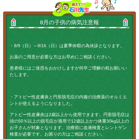
2022年03月29日
メディア情報のところにQLife漢方「子どもの成長
と漢方薬」という院長の記事 が掲載されました。
8月の子供の病気注意報
2022年03月28日
コレクチム軟膏のところに『スギ花粉によるアトピ
・8/9（日）～8/16（日）は夏季休暇の為休診となります。
ーの悪化（顔）』を掲載しました。
お薬のご用意が必要な方はお早めにご相談ください。
2022年03月28日
患者様にはご迷惑をおかけしますが何卒ご理解の程お願いい
コレクチム軟膏のところに『アトピー性皮膚炎の目
たします。
の周囲、眼、腹、背中、左目周囲』を掲載しまし
た。
・アトピー性皮膚炎と円形脱毛症の内服の治療薬のオルミエ
ントが使えるようになりました。
アトピー性皮膚炎は2歳以上から使用できます。円形脱毛症は
頭の50％以上の脱毛症が適用で12歳以上かつ体重30kg以上の
お子さんが対象となります。治療前に血液検査とレントゲン
検査が必要です。お困りの方はご相談ください。