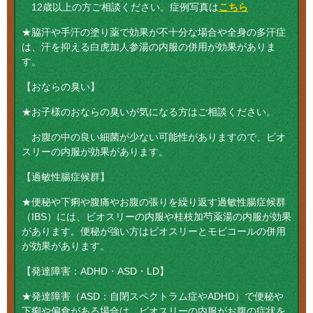
12歳以上の方ご相談ください。症例写真は
こちら
★脇汗や手汗の塗り薬で効果が不十分な場合や全身の多汗症
は、汗を抑える白虎加人参湯の内服の併用が効果がありま
す。
【おならの臭い】
★お子様のおならの臭いが気になる方はご相談ください。
お腹の中の良い細菌が少ない可能性がありますので、ビオ
スリーの内服が効果があります。
【過敏性腸症候群】
★便秘や下痢や腹痛やお腹の張りを繰り返す過敏性腸症候群
（IBS）には、ビオスリーの内服や桂枝加芍薬湯の内服が効果
があります。便秘が強い方はビオスリーとモビコールの併用
が効果があります。
【発達障害：ADHD・ASD・LD】
★発達障害（ASD：自閉スペクトラム症やADHD）で便秘や
下痢や偏食がある場合は、ビオスリーの内服がお腹の症状を