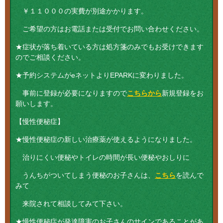
￥１１０００の実費が別途かかります。
ご希望の方はお電話または受付でお問い合わせください。
★症状が落ち着いている方は処方箋のみでもお受けできます
のでご相談ください。
★予約システムがeネットよりEPARKに変わりました。
事前に登録が必要になりますので
こちらから
新規登録をお
願いします。
【慢性便秘症】
★慢性便秘症の新しい治療薬が使えるようになりました。
治りにくい便秘やトイレの時間が長い便秘やおしりに
うんちがついてしまう便秘のお子さんは、
こちら
を読んで
みて
来院されて相談してみて下さい。
★慢性便秘症が発達障害のお子さんのサインであることがあ