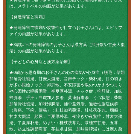
は、メラトベルの内服が効果があります。
【発達障害と癇癪】
★発達障害で癇癪や攻撃性が目立つお子さんには、エビリフ
ァイの内服が効果があります。
★3歳以下の発達障害のお子さんは漢方薬（抑肝散や甘麦大棗
湯）の内服が効果があります。
【子どもの心身症と漢方薬治療】
★0歳から思春期のお子さんの心の病気や心身症（脱毛：柴胡
加竜骨牡蛎湯、甘麦大棗湯、音声チック：柴朴湯、目の瞬き
が多い眼瞼チック：抑肝散、不安障害や喉のつかえやつまり
や心因性の呼吸困難：半夏厚朴湯、チック症：抑肝散、加味
帰脾湯、手汗：白虎加人参湯、黄連解毒湯、うつ状態：柴胡
加竜骨牡蛎湯、加味帰脾湯、補中益気湯、過敏性腸症候群
（腹痛、下痢、便秘）：桂枝加芍薬湯、桂枝茯苓丸、癇癪：
甘麦大棗湯、頻尿：半夏厚朴湯、夜泣きや夜驚症：甘麦大棗
湯、半夏厚朴湯、めまい：桂枝茯苓丸、苓桂朮甘湯、五苓
散、起立性調節障害：苓桂朮甘湯、加味帰脾湯）には漢方薬