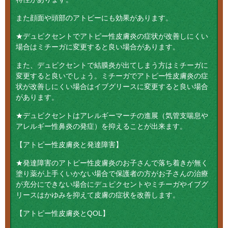
また顔面や頭部のアトピーにも効果があります。
★デュピクセントでアトピー性皮膚炎の症状が改善しにくい
場合はミチーガに変更すると良い場合があります。
また、デュピクセントで結膜炎が出てしまう方はミチーガに
変更すると良いでしょう。ミチーガでアトピー性皮膚炎の症
状が改善しにくい場合はイブグリースに変更すると良い場合
があります。
★デュピクセントはアレルギーマーチの進展（気管支喘息や
アレルギー性鼻炎の発症）を抑えることが出来ます。
【アトピー性皮膚炎と発達障害】
★発達障害のアトピー性皮膚炎のお子さんで落ち着きが無く
塗り薬が上手くいかない場合で保護者の方がお子さんの治療
が充分にできない場合にデュピクセントやミチーガやイブグ
リースはかゆみを抑えて皮膚の症状を改善します。
【アトピー性皮膚炎とQOL】