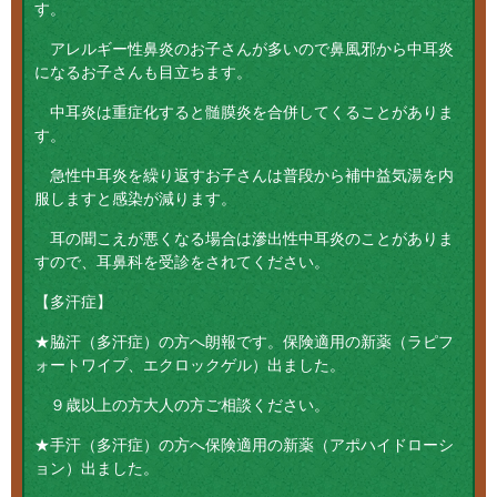
す。
アレルギー性鼻炎のお子さんが多いので鼻風邪から中耳炎
になるお子さんも目立ちます。
中耳炎は重症化すると髄膜炎を合併してくることがありま
す。
急性中耳炎を繰り返すお子さんは普段から補中益気湯を内
服しますと感染が減ります。
耳の聞こえが悪くなる場合は滲出性中耳炎のことがありま
すので、耳鼻科を受診をされてください。
【多汗症】
★脇汗（多汗症）の方へ朗報です。保険適用の新薬（ラピフ
ォートワイプ、エクロックゲル）出ました。
９歳以上の方大人の方ご相談ください。
★手汗（多汗症）の方へ保険適用の新薬（アポハイドローシ
ョン）出ました。