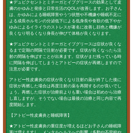
★デュピクセントとミチーガとイブグリースの効果として皮
膚のかゆみと発疹と日常生活のQOLが改善します。お子さん
は、かゆみによる睡眠障害やうつ状態や不機嫌や睡眠不足に
よる成長ホルモンの分泌低下による低身長や食欲の低下やか
ゆみによるイライラのストレスが著名に改善し顔色と機嫌が
良くなり明るくなり身長が伸びて体格が良くなります。
★デュピクセントとミチーガとイブグリースは症状が良くな
るまで定期の間隔で注射が必要です。症状が良くなったら注
射の間隔を伸ばすことが出来ます。症状がまだ残っている時
に間隔を伸ばしてしまうとアトピーの症状が再燃しますので
注意が必要です。
アトピー性皮膚炎の症状が良くなり注射の薬が終了した後に
症状が再燃した場合は再度注射の薬を再開するのが良いでし
ょう。再燃した症状が治療前よりも重い場合は初めから治療
し直しますが、そうでない場合は最後の治療と同じ内容で再
度開始します。
【アトピー性皮膚炎と睡眠障害】
★アトピー性皮膚炎の重症度が増えるほどお子さんの睡眠障
害は増えますし、メンタルヘルスへの影響（多動や不登校や