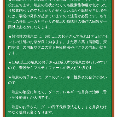
役に立ちます。喘息の症状がなくても酸素飽和度が低かった
り酸素飽和度の立ち上がりが良くない場合や脈拍が早い場合
には、喘息の発作が起きていますので注意が必要です。もう
一つの評価は一カ月当たりの喘息や咳喘息の発作の回数が一
回以上あるかになります。
★難治性の喘息には、6歳以上のお子さんであればデュピクセ
ントの注射のお薬が良く効きます。また漢方薬（清肺湯、麦
門冬湯）の内服やダニの舌下免疫療法やバクタの内服が効き
ます。
★13歳以上の喘息のお子さんは成人型の喘息に移行しやすい
ので、普段からフルティフォームの吸入が大切です。
★喘息のお子さんは、ダニのアレルギー性鼻炎の合併が多い
ので、
喘息の治療に加えて、ダニのアレルギー性鼻炎の治療（舌
下免疫療法）が大切です。
喘息のお子さんにダニの舌下免疫療法をしますと鼻炎だけ
でなく喘息も良くなります。