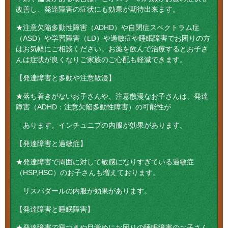
改善し、発達障害の症状にも効果が期待出来ます。
★注意欠陥多動性障害（ADHD）や自閉症スペクトラム症
（ASD）や学習障害（LD）や過敏症や睡眠障害でお困りの方
はお気軽にご相談ください。お薬を飲んで治療するとお子さ
んは症状が良くなりご家族のご心配も軽減できます。
【発達障害と多動や注意散漫】
★落ち着きがないお子さんや、注意散漫なお子さんは、発達
障害（ADHD：注意欠陥多動性障害）の可能性が
あります。インチュニブの内服が効果があります。
【発達障害と過敏症】
★発達障害で周囲に対して敏感になりすぎている過敏症
（HSP,HSC）のお子さんも増えております。
リスパダールの内服が効果があります。
【発達障害と睡眠障害】
★発達障害で寝つきや目覚めにお困りの睡眠障害のお子さん