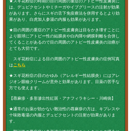
★スギ花粉症の時期の目の周囲の重症のアトピー性皮膚炎に
は、デュピクセントやミチーガやイブグリースの注射が効果
があります。さらにスギの舌下免疫療法を併用するとより効
果があり、白虎加人参湯の内服も効果があります。
★目の周囲の重症のアトピー性皮膚炎は目をかき壊すことに
より眼球にアトピー性の結膜炎や白内障や網膜剥離を合併し
てくることがあるので目の周囲のアトピー性皮膚炎の治療が
とても大切です。
スギ花粉症による目の周囲のアトピー性皮膚炎の症例写真
は
こちら
★スギ花粉症の目のかゆみ（アレルギー性結膜炎）にはアレ
ジオン眼瞼クリームが意外と効果があります。目薬の苦手な
方でも使えます。
【蕁麻疹・多形滲出性紅斑・アナフィラキシー・川崎病】
★通常のお薬が効かない難治性の蕁麻疹の方は、キプレスや
十味敗毒湯の内服とデュピクセントの注射が効果がありま
す。