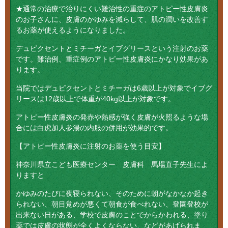
★通常の治療で治りにくい難治性の重症のアトピー性皮膚炎
のお子さんに、皮膚のかゆみを減らして、肌の潤いを改善す
るお薬が使えるようになりました。
デュピクセントとミチーガとイブグリースという注射のお薬
です。難治例、重症例のアトピー性皮膚炎にかなり効果があ
ります。
当院ではデュピクセントとミチーガは6歳以上が対象でイブグ
リースは12歳以上で体重が40kg以上が対象です。
アトピー性皮膚炎の発赤や熱感が強く皮膚が火照るような場
合には白虎加人参湯の内服の併用が効果的です。
【アトピー性皮膚炎に注射のお薬を使う目安】
神奈川県立こども医療センター 皮膚科 馬場直子先生によ
りますと
かゆみのたびに夜寝られない、そのために朝がなかなか起き
られない、朝目覚めが悪くて朝食が食べれない、登園登校が
出来ない日がある、学校で皮膚のことでからかわれる、塗り
薬では皮膚の状態が全くよくならない、などがあげられま