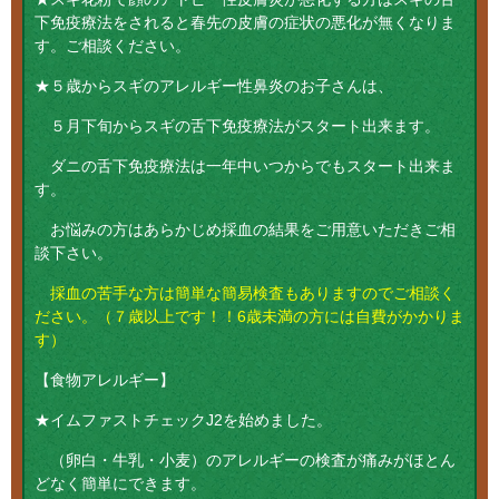
下免疫療法をされると春先の皮膚の症状の悪化が無くなりま
す。ご相談ください。
★５歳からスギのアレルギー性鼻炎のお子さんは、
５月下旬からスギの舌下免疫療法がスタート出来ます。
ダニの舌下免疫療法は一年中いつからでもスタート出来ま
す。
お悩みの方はあらかじめ採血の結果をご用意いただきご相
談下さい。
採血の苦手な方は簡単な簡易検査もありますのでご相談く
ださい。（７歳以上です！！6歳未満の方には自費がかかりま
す）
【食物アレルギー】
★イムファストチェックJ2を始めました。
（卵白・牛乳・小麦）のアレルギーの検査が痛みがほとん
どなく簡単にできます。