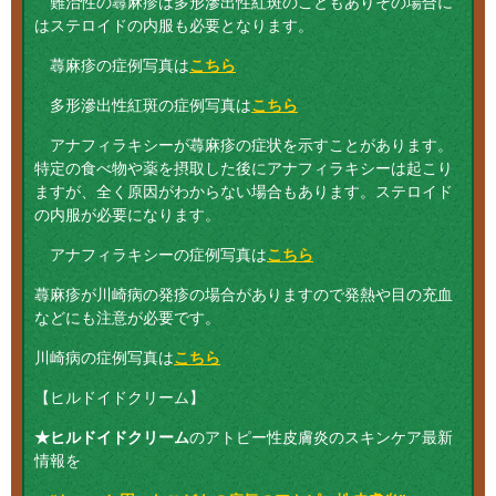
難治性の蕁麻疹は多形滲出性紅斑のこともありその場合に
はステロイドの内服も必要となります。
蕁麻疹の症例写真は
こちら
多形滲出性紅斑の症例写真は
こちら
アナフィラキシーが蕁麻疹の症状を示すことがあります。
特定の食べ物や薬を摂取した後にアナフィラキシーは起こり
ますが、全く原因がわからない場合もあります。ステロイド
の内服が必要になります。
アナフィラキシーの症例写真は
こちら
蕁麻疹が川崎病の発疹の場合がありますので発熱や目の充血
などにも注意が必要です。
川崎病の症例写真は
こちら
【ヒルドイドクリーム】
★ヒルドイドクリーム
のアトピー性皮膚炎のスキンケア最新
情報を