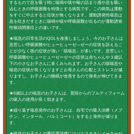
するもので息を吸う時に喘鳴や咳や喉の詰まり感や息を吸い
込むときの呼吸困難を特徴とする病気です。この病気は運動
をすぐに中止すると症状が無くなります。運動誘発性喘息は
息を吐きだすときに喘鳴や咳や呼吸困難が出るのが運動誘発
性喉頭閉塞症との違いです。
★喘息の日常生活のQOLを改善しましょう。今のお子さんは
息苦しい呼吸困難やヒューヒューゼ―ゼーの症状を訴えるこ
とが少なく咳の症状が強い「咳喘息」が多いです。息苦しい
呼吸困難やヒューヒューゼーゼーの症状は赤ちゃんや３歳以
下の小さなお子さんに多くみられます。お子さんの咳喘息や
喘息の症状が良くなりますとお母さんの心配とストレスが減
りますし、お子さんの睡眠が改善するので身長が伸びてきま
す。
★6歳以上の喘息のお子さんは、普段からのフルティフォーム
の吸入の使用が良く効きます。
★繰り返す喘息発作のお子さんは、自宅での吸入治療（メプ
チン、インタール、パルミコート）をすると発作が減りま
す。
★喘息のお子さんの重症度評価にはパルスオキシメーターが