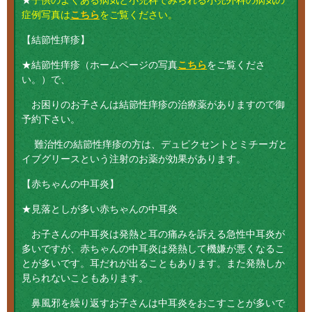
★
子供のよくある病気と小児科でみられる小児外科の病気の
症例写真は
こちら
をご覧ください。
【結節性痒疹】
★結節性痒疹（ホームページの写真
こちら
をご覧くださ
い。）で、
お困りのお子さんは結節性痒疹の治療薬がありますので御
予約下さい。
難治性の結節性痒疹の方は、デュピクセントとミチーガと
イブグリースという注射のお薬が効果があります。
【赤ちゃんの中耳炎】
★見落としが多い赤ちゃんの中耳炎
お子さんの中耳炎は発熱と耳の痛みを訴える急性中耳炎が
多いですが、赤ちゃんの中耳炎は発熱して機嫌が悪くなるこ
とが多いです。耳だれが出ることもあります。また発熱しか
見られないこともあります。
鼻風邪を繰り返すお子さんは中耳炎をおこすことが多いで