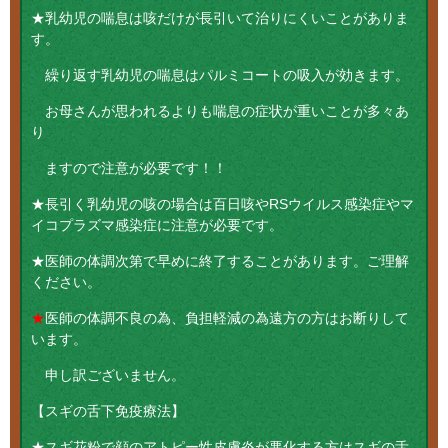
★乳幼児の喘息は咳だけが長引いて治りにくいことがありま
す。
繰り返す乳幼児の喘息はパルミコートの吸入が効きます。
お母さんが思われるよりも喘息の症状が重いことが多々あ
り
ますので注意が必要です！！
★長引く乳幼児の咳の場合は百日咳やRSウイルス感染症やマ
イコプラズマ感染症に注意が必要です。
★医師の体調次第で早めに終了することがあります。ご理解
ください。
★
医師の体調不良の為、負担軽減の為遠方の方はお断りして
います。
申し訳ございません。
【スギの舌下免疫療法】
★スギ花粉で顔のアトピー性皮膚炎が悪化する方はスギの舌