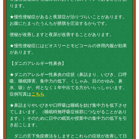
ります。
★慢性便秘症があると夜尿症が治りづらいことがあります。
お腹にたまったうんちが膀胱を圧迫するからです。
便秘が改善しますと夜尿が改善することがあります。
★慢性便秘症にはビオスリーとモビコールの併用内服が効果
があります。
【ダニのアレルギー性鼻炎】
★ダニのアレルギー性鼻炎の症状（鼻詰まり、いびき、口呼
吸、睡眠障害、集中力の低下、くしゃみ、目のかゆみ、鼻
水、咳）が、何となく１年中出てる方がいらっしゃいます。
症例写真は
こちら
★鼻詰まりやいびきや口呼吸は睡眠を妨げ集中力を低下させ
てしまいます。（睡眠時無呼吸症候群につながることがあり
ます。）そのために日中の眠気や授業中の集中力の低下を引
き起こします。
ダニの舌下免疫療法をしますとこれらの症状が改善して日