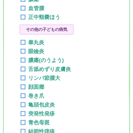
血管腫
正中頸嚢ほう
その他の子どもの病気
睾丸炎
眼瞼炎
膿瘍(のうよう)
舌舐めずり皮膚炎
リンパ節腫大
顔面癤
巻き爪
亀頭包皮炎
突発性発疹
青色母斑
結節性痒疹