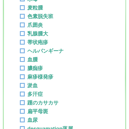
麦粒腫
色素脱失班
爪囲炎
乳腺腫大
帯状疱疹
ヘルパンギーナ
血腫
膿痂疹
麻疹様発疹
淤血
多汗症
踵のカサカサ
扁平母斑
血尿
desquamation落屑