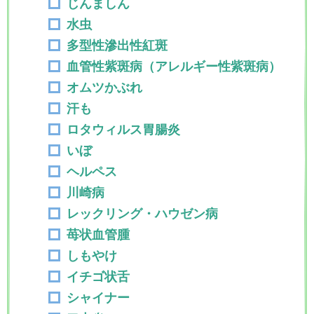
じんましん
水虫
多型性滲出性紅斑
血管性紫斑病（アレルギー性紫斑病）
オムツかぶれ
汗も
ロタウィルス胃腸炎
いぼ
ヘルペス
川崎病
レックリング・ハウゼン病
苺状血管腫
しもやけ
イチゴ状舌
シャイナー