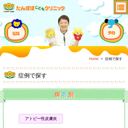
Home
<
症例で探す
症例で探す
病
名
別
アトピー性皮膚炎