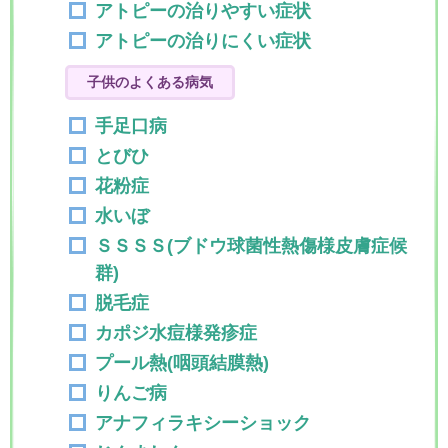
アトピーの治りやすい症状
アトピーの治りにくい症状
子供のよくある病気
手足口病
とびひ
花粉症
水いぼ
ＳＳＳＳ(ブドウ球菌性熱傷様皮膚症候
群)
脱毛症
カポジ水痘様発疹症
プール熱(咽頭結膜熱)
りんご病
アナフィラキシーショック