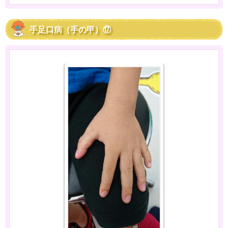
手足口病（手の甲）⑰