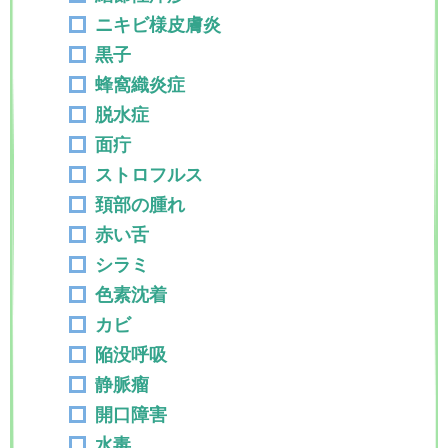
ニキビ様皮膚炎
黒子
蜂窩織炎症
脱水症
面疔
ストロフルス
頚部の腫れ
赤い舌
シラミ
色素沈着
カビ
陥没呼吸
静脈瘤
開口障害
水毒