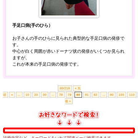
手足口病(手のひら）
お子さんの手のひらに見られた典型的な手足口病の発疹で
す。
中心が白く周囲が赤いドーナツ状の発疹がいくつか見られ
ますが、
これが本来の手足口病の発疹です。
80/218
« 先
頭
«
...
10
20
30
...
78
79
80
81
82
...
90
100
110
後 »
診療内容など、キーワードをいれて関連ページ検索できます