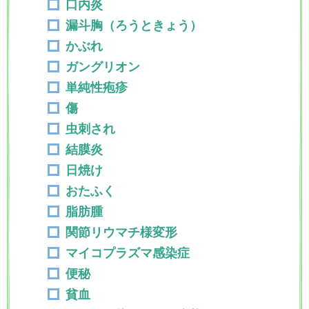
口内炎
漏斗胸（ろうときょう）
かぶれ
ガングリオン
単純性疱疹
傷
虫刺され
結膜炎
日焼け
おたふく
脂肪腫
関節リウマチ様変形
マイコプラズマ感染症
便秘
貧血