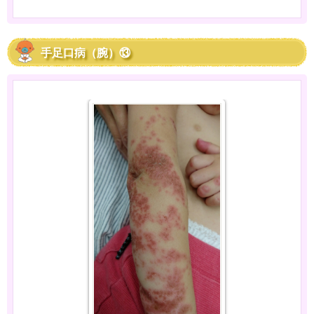
手足口病（腕）⑬