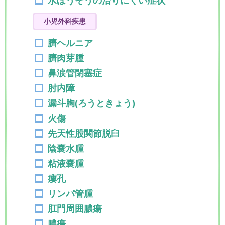
水ぼうそうの治りにくい症状
小児外科疾患
臍ヘルニア
臍肉芽腫
鼻涙管閉塞症
肘内障
漏斗胸(ろうときょう)
火傷
先天性股関節脱臼
陰嚢水腫
粘液嚢腫
瘻孔
リンパ管腫
肛門周囲膿瘍
膿瘍