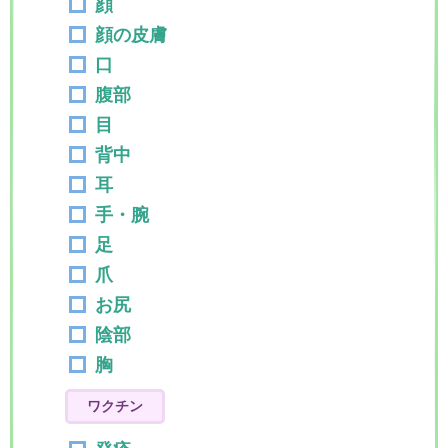
顔
顔の皮膚
口
腹部
目
背中
耳
手・腕
足
爪
お尻
陰部
胸
ワクチン