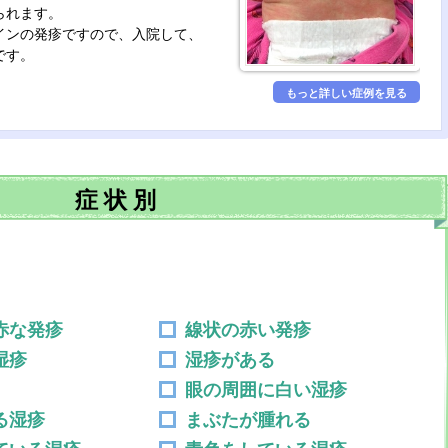
られます。
インの発疹ですので、入院して、
です。
もっと詳しい症例を見る
症
状
別
赤な発疹
線状の赤い発疹
湿疹
湿疹がある
眼の周囲に白い湿疹
る湿疹
まぶたが腫れる