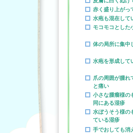
皮膚に白くぬけ
赤く盛り上がっ
水疱も混在して
モコモコとした
体の局所に集中
水疱を形成して
爪の周囲が腫れ
と痛い
小さな腫瘤様の
同にある湿疹
水ぼうそう様の
ている湿疹
手でおしても消