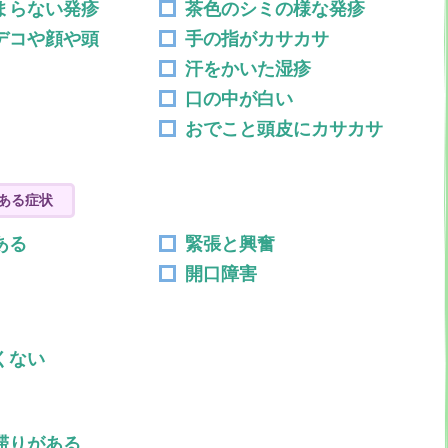
まらない発疹
茶色のシミの様な発疹
デコや顔や頭
手の指がカサカサ
汗をかいた湿疹
口の中が白い
おでこと頭皮にカサカサ
ある症状
ある
緊張と興奮
開口障害
くない
滞りがある