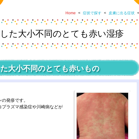
Home
<
症状で探す
<
皮膚に出る症状
した大小不同のとても赤い湿疹
た大小不同のとても赤いもの
ンの発疹です。
コプラズマ感染症や川崎病などが