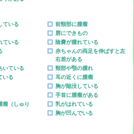
している
前頸部に腫瘤
唇にできもの
れている
陰嚢が腫れている
る
赤ちゃんの両足を伸ばすと左
右差がある
あいている
頸部や顎の腫れ
ている
耳の近くに腫瘤
胸が陥没している
手首に腫瘤がある
腫瘤（しゅり
乳がはれている
胸が凹んでいる