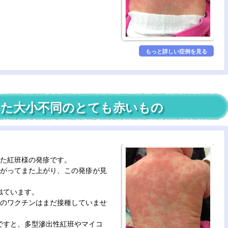
もっと詳しい症例を見る
た大小不同のとても赤いもの
れた紅班様の発疹です。
下がってまた上がり、この発疹が見
似ています。
疹のワクチンはまだ接種していませ
ですと、多型滲出性紅班やマイコ