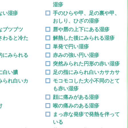
湿疹
ない湿疹
手のひらや甲、足の裏や甲、
おしり、ひざの湿疹
なブツブツ
唇や唇の上下にある湿疹
さわると冷た
解熱した後にみられる湿疹
単発で円い湿疹
的にみられる
赤みの強い円い湿疹
突然みられた円形の赤い湿疹
に白い膿
足の指にみられ白いカサカサ
みられ白いカ
モコモコした大小不同のとて
も赤い湿疹
顔に痛みがある湿疹
け
喉の痛みのある湿疹
まっ赤な発疹で発熱を伴って
いる