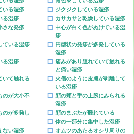
ている湿疹
青色をしている湿疹
ている湿疹
ジクジクしている湿疹
いる湿疹
カサカサと乾燥している湿疹
小さな発疹
中心が白く色がぬけている湿
疹
している湿疹
円型状の発疹が多発している
湿疹
いる湿疹
痛みがあり腫れていて触れる
と痛い湿疹
ていて触れる
火傷のように皮膚が剥離して
いる湿疹
ものが大小不
顔の頬と手の上腕にみられる
湿疹
ものが多発し
顔のまぶたが腫れている
体の一部分に集中した湿疹
えない湿疹
オムツのあたるオシリ周りの