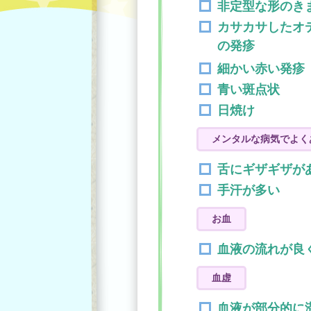
非定型な形のき
カサカサしたオ
の発疹
細かい赤い発疹
青い斑点状
日焼け
メンタルな病気でよく
舌にギザギザが
手汗が多い
お血
血液の流れが良
血虚
血液が部分的に