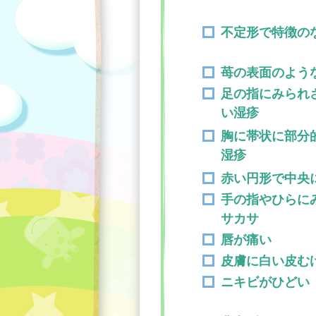
不定形で特徴の
苺の表面のよう
足の指にみられ
い湿疹
胸に帯状に部分
湿疹
赤い円形で中央
手の指やひらに
サカサ
唇が痛い
皮膚に白い皮む
ニキビがひどい