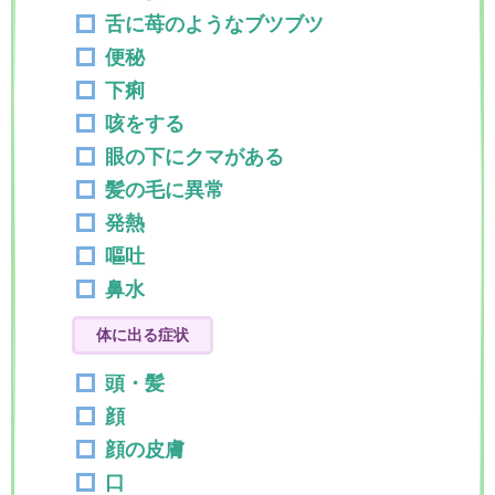
舌に苺のようなブツブツ
便秘
下痢
咳をする
眼の下にクマがある
髪の毛に異常
発熱
嘔吐
鼻水
体に出る症状
頭・髪
顔
顔の皮膚
口