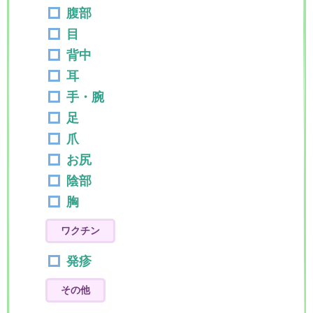
腹部
目
背中
耳
手・腕
足
爪
お尻
陰部
胸
ワクチン
発疹
その他