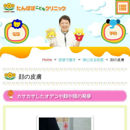
Home
<
症状で探す
<
体に出る症状
<
顔の皮膚
顔の皮膚
カサカサしたオデコや顔や頭の発疹