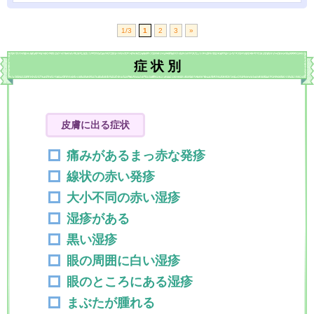
1/3
1
2
3
»
症
状
別
皮膚に出る症状
痛みがあるまっ赤な発疹
線状の赤い発疹
大小不同の赤い湿疹
湿疹がある
黒い湿疹
眼の周囲に白い湿疹
眼のところにある湿疹
まぶたが腫れる