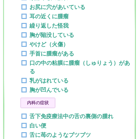
お尻に穴があいている
耳の近くに腫瘤
繰り返した怪我
胸が陥没している
やけど（火傷）
手首に腫瘤がある
口の中の粘膜に腫瘤（しゅりょう）があ
る
乳がはれている
胸が凹んでいる
内科の症状
舌下免疫療法中の舌の裏側の腫れ
白い便
舌に苺のようなブツブツ