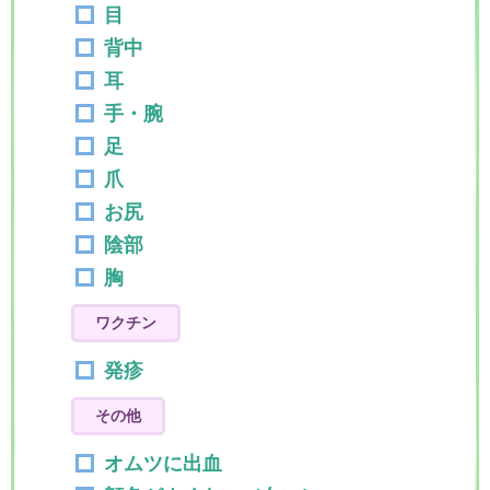
目
背中
耳
手・腕
足
爪
お尻
陰部
胸
ワクチン
発疹
その他
オムツに出血