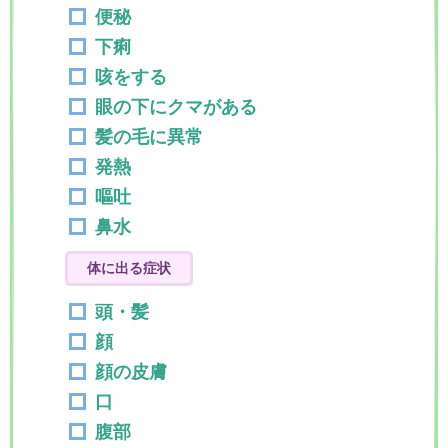
便秘
下痢
咳をする
眼の下にクマがある
髪の毛に異常
発熱
嘔吐
鼻水
体に出る症状
頭・髪
顔
顔の皮膚
口
腹部