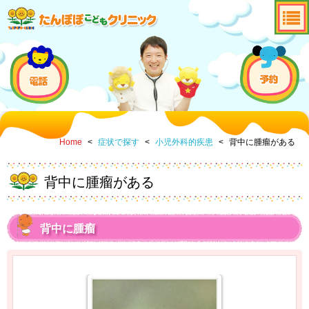
Home
<
症状で探す
<
小児外科的疾患
<
背中に腫瘤がある
背中に腫瘤がある
背中に腫瘤