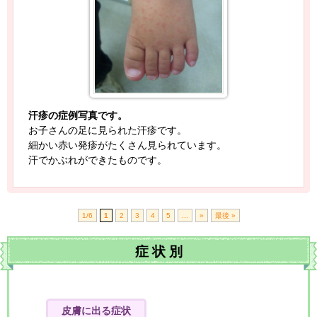
汗疹の症例写真です。
お子さんの足に見られた汗疹です。
細かい赤い発疹がたくさん見られています。
汗でかぶれができたものです。
1/6
1
2
3
4
5
...
»
最後 »
症
状
別
皮膚に出る症状