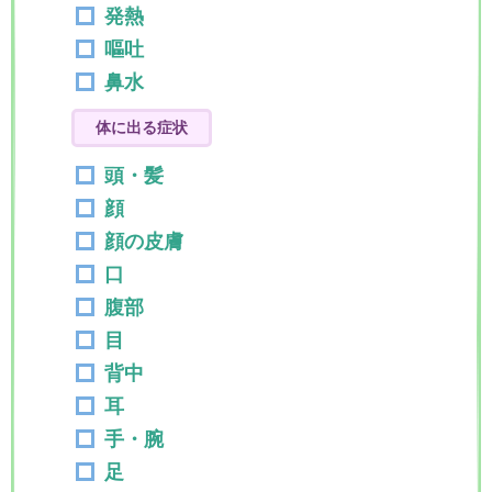
発熱
嘔吐
鼻水
体に出る症状
頭・髪
顔
顔の皮膚
口
腹部
目
背中
耳
手・腕
足