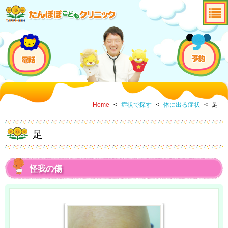
Home
<
症状で探す
<
体に出る症状
<
足
足
怪我の傷