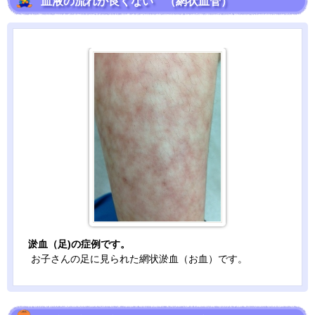
血液の流れが良くない （網状血管）
淤血（足)の症例です。
お子さんの足に見られた網状淤血（お血）です。