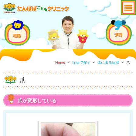
Home
<
症状で探す
<
体に出る症状
<
爪
爪
爪が変形している