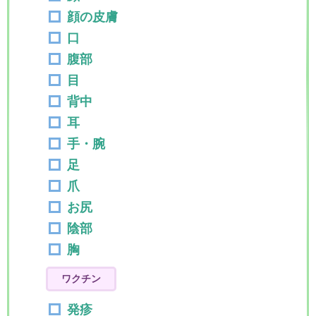
顔の皮膚
口
腹部
目
背中
耳
手・腕
足
爪
お尻
陰部
胸
ワクチン
発疹