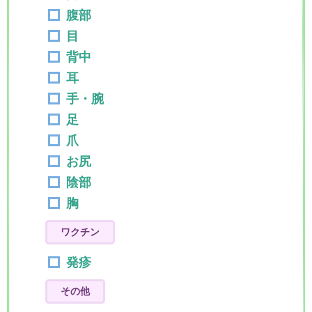
腹部
目
背中
耳
手・腕
足
爪
お尻
陰部
胸
ワクチン
発疹
その他