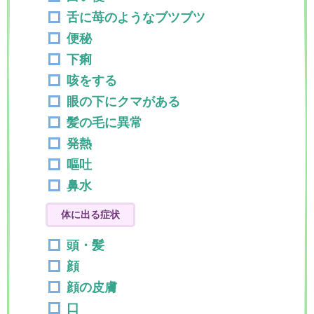
舌に苺のようなブツブツ
便秘
下痢
咳をする
眼の下にクマがある
髪の毛に異常
発熱
嘔吐
鼻水
体に出る症状
頭・髪
顔
顔の皮膚
口