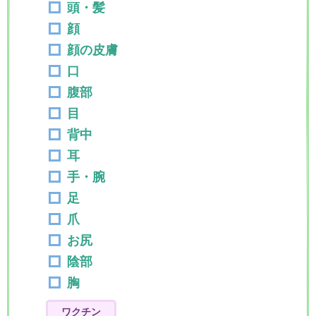
頭・髪
顔
顔の皮膚
口
腹部
目
背中
耳
手・腕
足
爪
お尻
陰部
胸
ワクチン