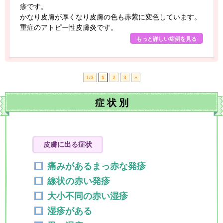
疹です。
かなり皮膚が厚くなり皮膚の色も赤紫に変色しています。
重症のアトピー性皮膚炎です。
もっと詳しい症例を見る
1/3
1
2
3
»
症
状
別
皮膚に出る症状
痛みがあるまっ赤な発疹
線状の赤い発疹
大小不同の赤い湿疹
湿疹がある