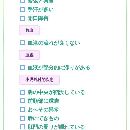
緊張と興奮
手汗が多い
開口障害
お血
血液の流れが良くない
血虚
血液が部分的に滞りがある
小児外科的疾患
胸の中央が陥没している
前頸部に腫瘤
おへその異常
唇にできもの
肛門の周りが腫れている